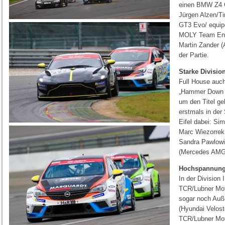
einen BMW Z4 G
Jürgen Alzen/T
GT3 Evo/ equip
MOLY Team Engs
Martin Zander (
der Partie.
Starke Division
Full House auc
„Hammer Down A
um den Titel ge
erstmals in der
Eifel dabei: S
Marc Wiezorrek
Sandra Pawlowi
(Mercedes AMG 
Hochspannung i
In der Division
TCR/Lubner Moto
sogar noch Auße
(Hyundai Velos
TCR/Lubner Moto