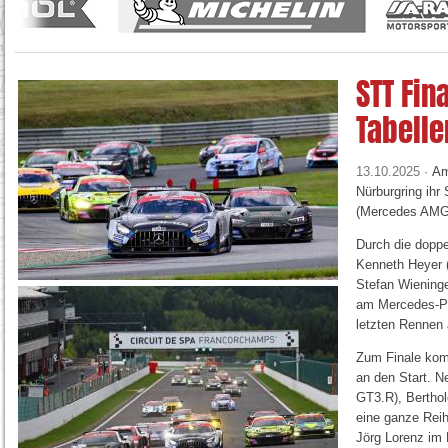
STT Fina
Tabelle
13.10.2025 ·
Am
Nürburgring ihr
(Mercedes AMG G
Durch die doppe
Kenneth Heyer (
Stefan Wiening
am Mercedes-Pil
letzten Rennen
Zum Finale komm
an den Start. 
GT3.R), Bertho
eine ganze Reihe
Jörg Lorenz im 