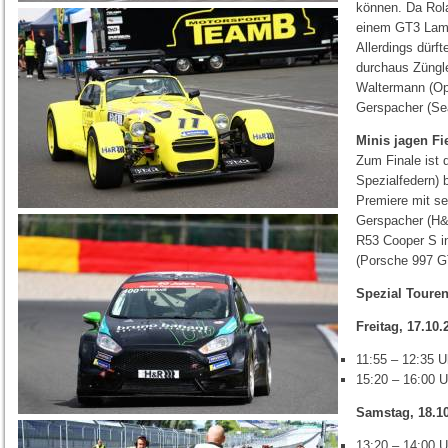
können. Da Rol
einem GT3 Lambor
Allerdings dürf
durchaus Züngl
Waltermann (Op
Gerspacher (Se
Minis jagen Fi
Zum Finale ist 
Spezialfedern)
Premiere mit s
Gerspacher (H&
R53 Cooper S i
(Porsche 997 G
Spezial Toure
Freitag, 17.10.
11:55 – 12:35 
15:20 – 16:00 U
Samstag, 18.1
13:20 – 14:00 