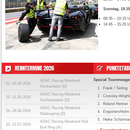
Sonntag, 19.10
09:35 – 10:15 U
14:45 – 15:25 
RENNTERMINE 2026
PUNKTETABE
Spezial Tourenwage
ADAC Racing Weekend
01.-03.05.2026
Hockenheim (D)
1.
Frank / Terting
ADAC Racing Weekend
2.
Crossley-Wrigh
29.-31.05.2026
Oschersleben (D)
2.
Roland Hertner
ADAC Racing Weekend
26.-28.06.2026
4.
Engström/Holm
Nürburgring (D)
5.
Heike Schürma
ADAC Racing Weekend Red
10.-12.07.2026
Bull Ring (A)