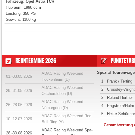
Fahrzeug:
Opel Astra TCR
Hubraum: 1998 ccm
Leistung: 350 PS
Gewicht: 1180 kg
RENNTERMINE 2026
PUNKTETABE
Spezial Tourenwage
ADAC Racing Weekend
01.-03.05.2026
Hockenheim (D)
1.
Frank / Terting
ADAC Racing Weekend
2.
Crossley-Wrigh
29.-31.05.2026
Oschersleben (D)
2.
Roland Hertner
ADAC Racing Weekend
26.-28.06.2026
4.
Engström/Holm
Nürburgring (D)
5.
Heike Schürma
ADAC Racing Weekend Red
10.-12.07.2026
Bull Ring (A)
Gesamtwertung 
ADAC Racing Weekend Spa-
28.-30.08.2026