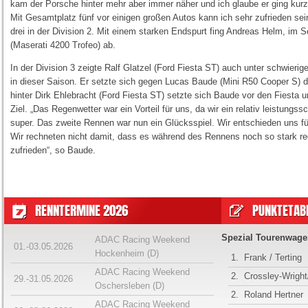
kam der Porsche hinter mehr aber immer näher und ich glaube er ging kurz 
Mit Gesamtplatz fünf vor einigen großen Autos kann ich sehr zufrieden sei
drei in der Division 2. Mit einem starken Endspurt fing Andreas Helm, 
(Maserati 4200 Trofeo) ab.
In der Division 3 zeigte Ralf Glatzel (Ford Fiesta ST) auch unter schwier
in dieser Saison. Er setzte sich gegen Lucas Baude (Mini R50 Cooper S) du
hinter Dirk Ehlebracht (Ford Fiesta ST) setzte sich Baude vor den Fiesta 
Ziel. „Das Regenwetter war ein Vorteil für uns, da wir ein relativ leistung
super. Das zweite Rennen war nun ein Glücksspiel. Wir entschieden uns f
Wir rechneten nicht damit, dass es während des Rennens noch so stark regn
zufrieden“, so Baude.
RENNTERMINE 2026
PUNKTETABE
Spezial Tourenwage
ADAC Racing Weekend
01.-03.05.2026
Hockenheim (D)
1.
Frank / Terting
ADAC Racing Weekend
2.
Crossley-Wrigh
29.-31.05.2026
Oschersleben (D)
2.
Roland Hertner
ADAC Racing Weekend