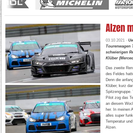
Alzen 
03.10.2021 ·
Uw
Tourenwagen Tr
schwierigen R
Klüber (Merce
Das zweite Renn
des Feldes hatt
Denn die anfang
Klüber, kurz da
Spitzengruppe. 
Pilot zog das 
an diesem Woche
her. In meinen 
alles super funk
Temperatur und
Alzen.