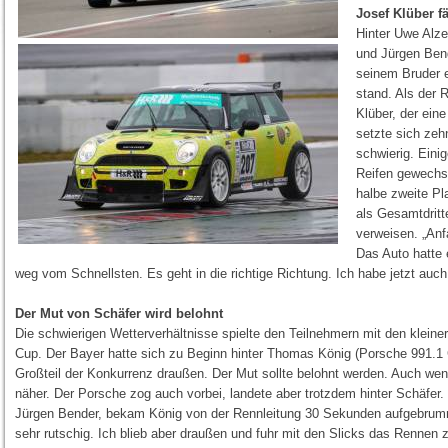
Josef Klüber f
Hinter Uwe Alz
und Jürgen Bend
seinem Bruder e
stand. Als der 
Klüber, der ei
setzte sich zeh
schwierig. Eini
Reifen gewechse
halbe zweite Pl
als Gesamtdritt
verweisen. „Anf
Das Auto hatte 
weg vom Schnellsten. Es geht in die richtige Richtung. Ich habe jetzt auch
Der Mut von Schäfer wird belohnt
Die schwierigen Wetterverhältnisse spielte den Teilnehmern mit den klein
Cup. Der Bayer hatte sich zu Beginn hinter Thomas König (Porsche 991.1 
Großteil der Konkurrenz draußen. Der Mut sollte belohnt werden. Auch 
näher. Der Porsche zog auch vorbei, landete aber trotzdem hinter Schäfe
Jürgen Bender, bekam König von der Rennleitung 30 Sekunden aufgebrummt.
sehr rutschig. Ich blieb aber draußen und fuhr mit den Slicks das Rennen 