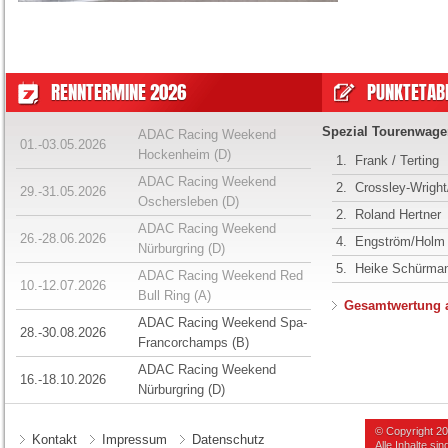
RENNTERMINE 2026
PUNKTETABE
Spezial Tourenwage
ADAC Racing Weekend
01.-03.05.2026
Hockenheim (D)
1.
Frank / Terting
ADAC Racing Weekend
2.
Crossley-Wrigh
29.-31.05.2026
Oschersleben (D)
2.
Roland Hertner
ADAC Racing Weekend
26.-28.06.2026
4.
Engström/Holm
Nürburgring (D)
5.
Heike Schürma
ADAC Racing Weekend Red
10.-12.07.2026
Bull Ring (A)
Gesamtwertung 
ADAC Racing Weekend Spa-
28.-30.08.2026
Francorchamps (B)
ADAC Racing Weekend
16.-18.10.2026
Nürburgring (D)
© Copyright 2
Kontakt
Impressum
Datenschutz
Alle Inhalte s