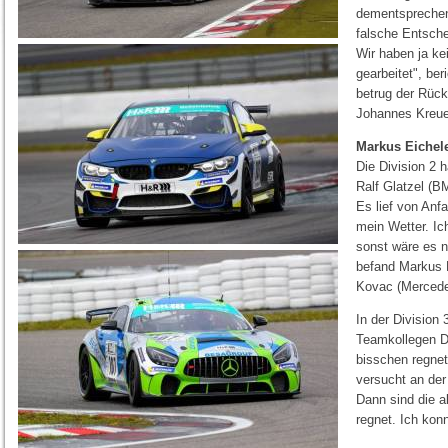
dementsprechend
falsche Entsche
Wir haben ja ke
gearbeitet", be
betrug der Rück
Johannes Kreue
Markus Eichele
Die Division 2 
Ralf Glatzel (B
Es lief von Anf
mein Wetter. Ic
sonst wäre es 
befand Markus E
Kovac (Mercede
In der Division
Teamkollegen Da
bisschen regnet
versucht an der
Dann sind die a
regnet. Ich kon