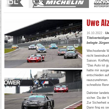
Uwe Alz
16.10.2022 ·
Uw
Titelverteidig
belegte Jürgen
Wechselende Wit
nicht beeindruc
Saison. Kniffel
"Das Auto ist g
hatte mir ausge
entschieden auf
rauszunehmen. E
schnellste Renn
Dahinter landet
sicher. Da der 
Zur Sicherheit 
Dann fing es se